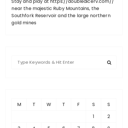
Stay and play at
https://doubledicerv.com//
near the majestic Ruby Mountains, the
Southfork Reservoir and the large northern
gold mines
S
e
a
r
c
h
f
M
T
W
T
F
S
S
o
r
1
2
: