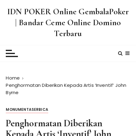
S
IDN POKER Online GembalaPoker
k
i
| Bandar Ceme Online Domino
p
Terbaru
t
o
c
o
n
t
Home
e
Penghormatan Diberikan Kepada Artis ‘Inventif’ John
n
Byrne
t
MONUMENTASERBICA
Penghormatan Diberikan
Kepada Artis ‘Inventif’ John